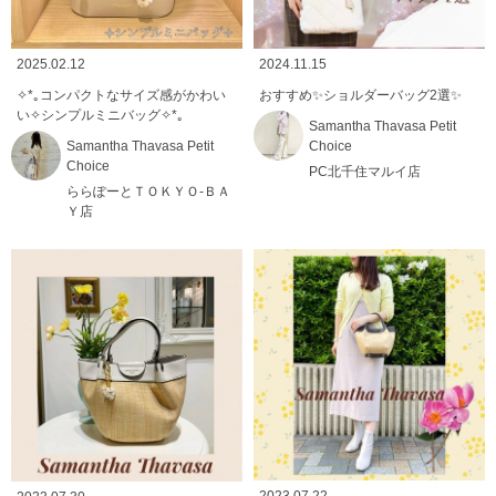
2025.02.12
2024.11.15
✧*｡コンパクトなサイズ感がかわい
おすすめ✨ショルダーバッグ2選✨
い✧シンプルミニバッグ✧*｡
Samantha Thavasa Petit
Samantha Thavasa Petit
Choice
Choice
PC北千住マルイ店
ららぽーとＴＯＫＹＯ-ＢＡ
Ｙ店