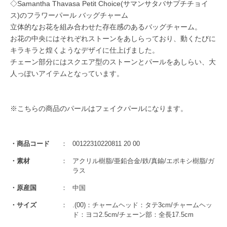
◇Samantha Thavasa Petit Choice(サマンサタバサプチチョイ
ス)のフラワーパール バッグチャーム
立体的なお花を組み合わせた存在感のあるバッグチャーム。
お花の中央にはそれぞれストーンをあしらっており、動くたびに
キラキラと煌くようなデザイに仕上げました。
チェーン部分にはスクエア型のストーンとパールをあしらい、大
人っぽいアイテムとなっています。
※こちらの商品のパールはフェイクパールになります。
商品コード
00122310220811 20 00
素材
アクリル樹脂/亜鉛合金/鉄/真鍮/エポキシ樹脂/ガ
ラス
原産国
中国
サイズ
.(00)：チャームヘッド：タテ3cm/チャームヘッ
ド：ヨコ2.5cm/チェーン部：全長17.5cm