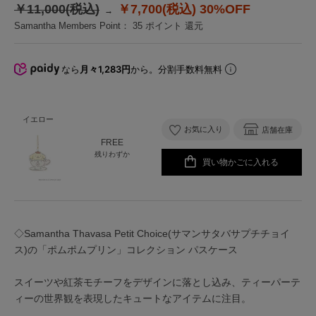
￥11,000(税込)
￥7,700(税込)
30%OFF
Samantha Members Point：
35
ポイント 還元
なら
月々1,283円
から。分割手数料無料
イエロー
お気に入り
店舗在庫
FREE
残りわずか
買い物かごに入れる
◇Samantha Thavasa Petit Choice(サマンサタバサプチチョイ
ス)の「ポムポムプリン」コレクション パスケース
スイーツや紅茶モチーフをデザインに落とし込み、ティーパーテ
ィーの世界観を表現したキュートなアイテムに注目。