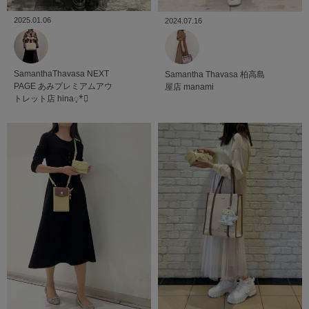
2025.01.06
2024.07.16
SamanthaThavasa NEXT
Samantha Thavasa
柏高島
PAGE
あみプレミアムアウ
屋店
manami
トレット店
hina◌̥*⃝̣