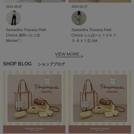
2024.06.07
2024.05.27
Samantha Thavasa Petit
Samantha Thavasa Petit
Choice
浦和パルコ店
Choice
ららぽーとＴＯＫＹ
Meimei♡
Ｏ-ＢＡＹ店
Ayk.
VIEW MORE
SHOP BLOG
ショップブログ