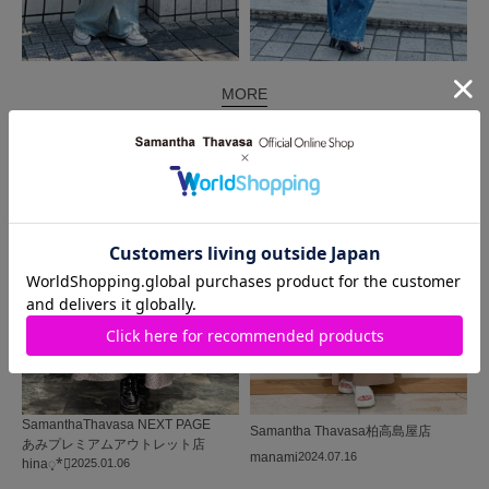
MORE
同じ商品を使った
コーディネート
SamanthaThavasa NEXT PAGE
Samantha Thavasa
柏高島屋店
あみプレミアムアウトレット店
manami
2024.07.16
hina◌̥*⃝̣
2025.01.06