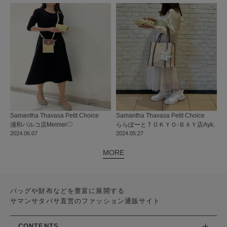
Samantha Thavasa Petit Choice
Samantha Thavasa Petit Choice
浦和パルコ店
Meimei♡
ららぽーとＴＯＫＹＯ-ＢＡＹ店
Ayk.
2024.06.07
2024.05.27
MORE
バッグや財布などを豊富に展開する
サマンサタバサ直営のファッション通販サイト
CONTENTS