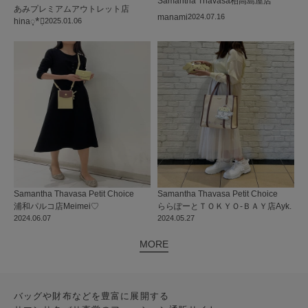
Samantha Thavasa
柏高島屋店
あみプレミアムアウトレット店
manami
2024.07.16
hina◌̥*⃝̣
2025.01.06
Samantha Thavasa Petit Choice
Samantha Thavasa Petit Choice
浦和パルコ店
Meimei♡
ららぽーとＴＯＫＹＯ-ＢＡＹ店
Ayk.
2024.06.07
2024.05.27
MORE
バッグや財布などを豊富に展開する