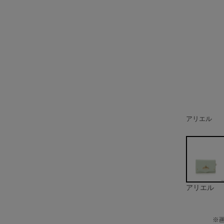
アリエル
オーロラ姫
白雪姫
ベル
シンデレラ
ラプンツェ
ジャスミン
アリエル
※