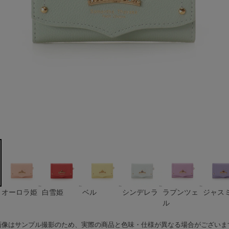
ル
オーロラ姫
白雪姫
ベル
シンデレラ
ラプンツェ
ジャス
ル
画像はサンプル撮影のため、実際の商品と色味・仕様が異なる場合がございま