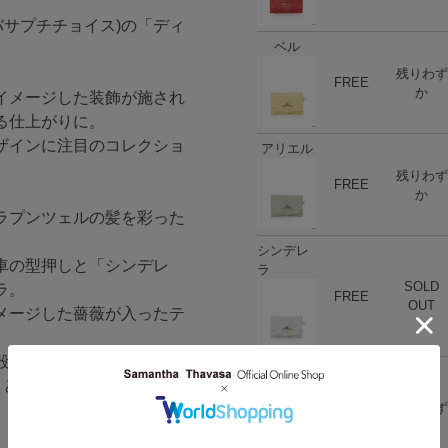
サマンサタバサプチチョイス)の「ディ
ベル
残りわず
ハート
商品在庫
FREE
か
イメージした装飾が施され
る仕上がりに。
ザインに注目のコレクショ
アリエル
残りわず
ハート
商品在庫
FREE
か
ラプンツェルの髪を彩った
シンデレ
車の型押しと「シンデレ
ラ
SOLD
ラ。
ハート
商品在庫
FREE
OUT
メージした薔薇が入ったテ
殻が入ったティアラ。
ラプンツ
しと「白雪姫」をイメージ
ェル
残りわず
ハート
商品在庫
FREE
か
」をイメージした王冠が入