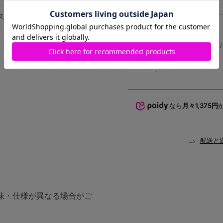
スミン」をイメージしたお
ジャスミ
ン
ハート
商品在庫
FREE
在庫あり
なら
月々1,375円
配送と
味・仕様が異なる場合がご