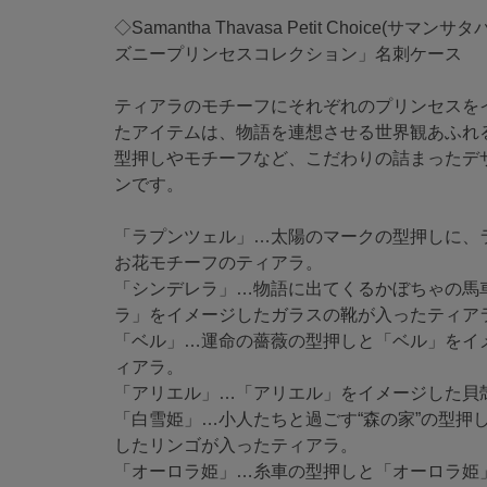
◇Samantha Thavasa Petit Choice(
ズニープリンセスコレクション」名刺ケース
ティアラのモチーフにそれぞれのプリンセスを
たアイテムは、物語を連想させる世界観あふれ
型押しやモチーフなど、こだわりの詰まったデ
ンです。
「ラプンツェル」…太陽のマークの型押しに、
お花モチーフのティアラ。
「シンデレラ」…物語に出てくるかぼちゃの馬
ラ」をイメージしたガラスの靴が入ったティア
「ベル」…運命の薔薇の型押しと「ベル」をイ
ィアラ。
「アリエル」…「アリエル」をイメージした貝
「白雪姫」…小人たちと過ごす“森の家”の型押
したリンゴが入ったティアラ。
「オーロラ姫」…糸車の型押しと「オーロラ姫