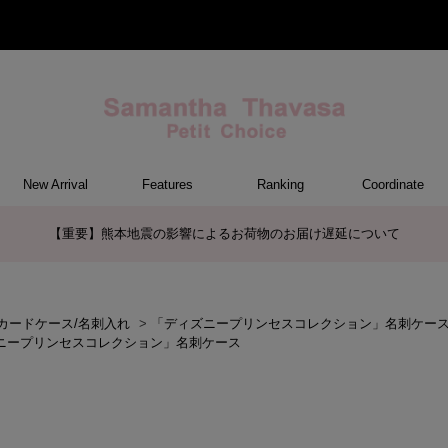
New Arrival
Features
Ranking
Coordinate
ET
M
ER
G
トートバッグ/ブリーフ
ショルダーバッグ/ミニバッグ
ボストンバッグ
リュック/バックパック
ボディバッグ/ウエストポーチ
バッグその他
ケアアイテム
長財布
中財布
折財布/ミニ財布
コインケース/マルチケース
財布・小物その他
ポーチ
カードケース/名刺入れ
キーケース
パスケース
モバイルグッズ
ファスナートップチャーム
バッグチャーム
チャームその他
ウォレット&スマホショルダーバッ
ケース/ポーチその他
ケース/ポーチ
バッグ
チャーム
財布/小物
その他
サマンサタバサグループカスタマーセンター夏季休業のお知らせ
グ
カードケース/名刺入れ
>
「ディズニープリンセスコレクション」名刺ケー
ニープリンセスコレクション」名刺ケース