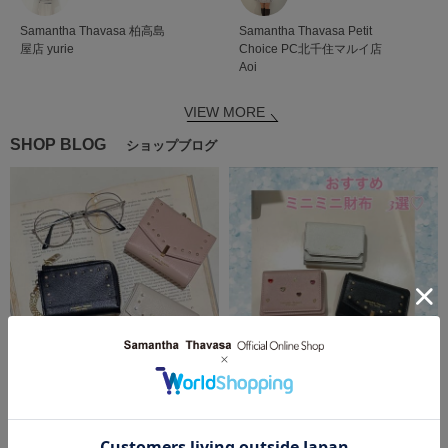
Samantha Thavasa
柏高島
Samantha Thavasa Petit
屋店
yurie
Choice
PC北千住マルイ店
Aoi
VIEW MORE
SHOP BLOG
ショップブログ
2026.01.15
2025.11.24
【SALE❤️30%OFF】ゴールドスタッ
おすすめミニミニ財布3選👛
ズ✨
Samantha Thavasa Petit