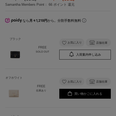
Samantha Members Point：
66
ポイント 還元
なら
月々1,219円
から。分割手数料無料
ブラック
お気に入り
店舗在庫
FREE
SOLD OUT
入荷案内申し込み
オフホワイト
お気に入り
店舗在庫
FREE
在庫あり
買い物かごに入れる