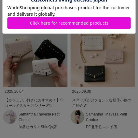
Samantha Thavasa
Choice
柏高島屋店
PC北千住マルイ店
2025.10.04
2025.09.30
【カジュアル好きにおすすめ！】♡
スタッズがアクセントな新作小物の
ゴールドスタッズシリーズ♡
ご紹介💕
Samantha Thavasa Petit
Samantha Thavasa Petit
Choice
Choice
渋谷ヒカリエShinQs店
PC北千住マルイ店