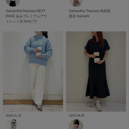
Samantha Thavasa
柏高島
SamanthaThavasa NEXT
屋店
manami
PAGE
あみプレミアムアウ
トレット店
hina◌̥*⃝̣
2026.01.15
2025.09.25