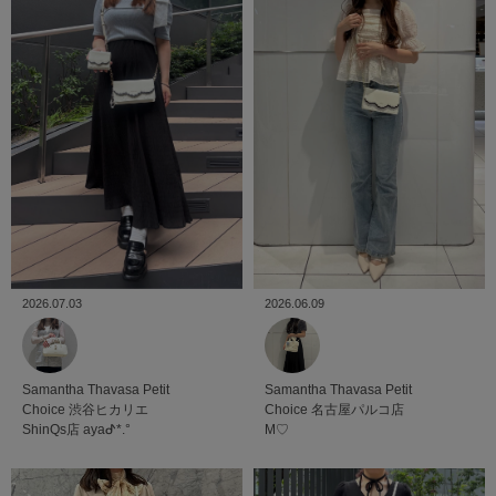
2026.07.03
2026.06.09
Samantha Thavasa Petit
Samantha Thavasa Petit
Choice
渋谷ヒカリエ
Choice
名古屋パルコ店
ShinQs店
ayaᕷ*.°
M♡