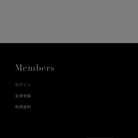
に、配送いたします。
配送業者となる場合が
とし、8日以内にご連
詳しくはこちら
お届けいたします。
プレゼントの場合はご
って異なります。
時に届かない場合もご
合
詳しくはこちら
詳しくはこちら
ログイン
会員登録
利用規約