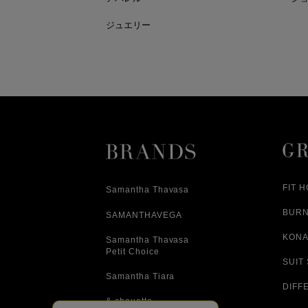
ジュエリー
FIT 
Samantha Thavasa
BUR
SAMANTHAVEGA
KONA
Samantha Thavasa
Petit Choice
SUIT
Samantha Tiara
DIFF
& chouette