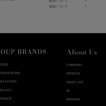
配送について
Paidy（翌月払い）、
ご注文商品は、佐川急便にてご注文毎
返品について
amazon payをご利用いただけます。
（一部地域については佐川急便以外の
以下の各号の場合に限り受け付けるもの
ございます。）
絡いただいた場合、
通常はご注文日の翌日以降、3日程度で
返品もしくは交換をお受けします。（
お届けまでの日数はお届け先住所によ
購入者様への返金となります。）
また、天候や道路状況により、指定日
商品が不良品であった場合
ざいますので
ご注文内容と異なる商品が到着した場
あらかじめご了承ください。
配送中に商品が破損した場合
アパレル商品（衣料品） ※交換不可
HOUSE
COMPANY
NEDESTROSE
PROFILE
KA FUTATA
SHOP LIST
 SELECT
IR
ERENCE
MISSION