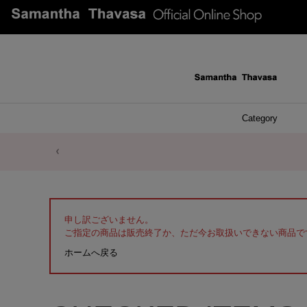
Category
ファッシ
ケース 
アク
ブレ
ネッ
イヤ
イヤ
財布
チ
ア
ト
バ
リ
ピ
申し訳ございません。
ご指定の商品は販売終了か、ただ今お取扱いできない商品で
ホームへ戻る