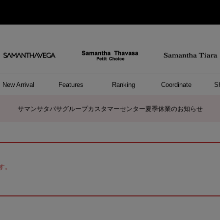
New Arrival
Features
Ranking
Coordinate
S
ョングッズ
/ ポーチ
セサリー
スレット
クレス
リング
ーカフ
/小物
ャーム
パレル
ップス
ッグ
ング
アス
ハンドバッグ
トートバッグ
ショルダーバッグ
ボストンバッグ
リュック/バックパック
ボディバッグ/ウエストポーチ
ウォレットショルダーバッグ
ミニバッグ
キャリーバッグ/スポーツバッグ
パソコンケース/パソコンバッグ
A4対応/通勤通学バッグ
ケアアイテム
バッグその他
長財布
折財布/ミニ財布
コインケース/マルチケース
財布/小物その他
ポーチ
カードケース/名刺入れ
キーケース
パスケース
モバイルグッズ
フラグメントケース
ケース/ポーチその他
ファスナートップチャーム
バッグチャーム
チャームその他
リング
ネックレス
ピアス
イヤリング
イヤーカフ
ブレスレット/バングル
アンクレット
時計
アクセサリーその他
帽子
レッグウェア
ストール
Tシャツ
ネクタイ
傘
アンダーウェア/ソックス
ファッショングッズその他
トップス
ボトム
ワンピース
ジャケット/アウター
ファッショングッズ
アパレルその他
雑貨/インテリア
ホビー/ステーショナリー
雑貨/インテリアその他
ポロシャツ(半袖)
ポロシャツ(長袖)
プルオーバー
パーカー
セーター/ベスト
ワンピース
トップスその他
リング
ピンキーリング
ペアリング
ネックレス
ペアネックレス
サマンサタバサグループカスタマーセンター夏季休業のお知らせ
す。