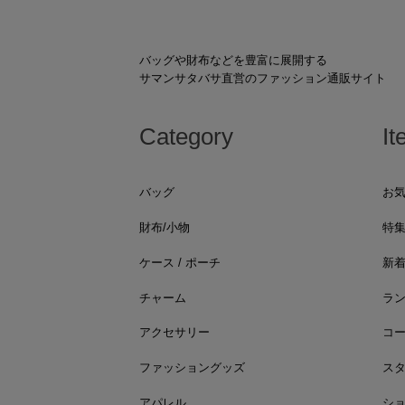
バッグや財布などを豊富に展開する
サマンサタバサ直営のファッション通販サイト
Category
It
バッグ
お
財布/小物
特
ケース / ポーチ
新
チャーム
ラ
アクセサリー
コ
ファッショングッズ
ス
アパレル
シ