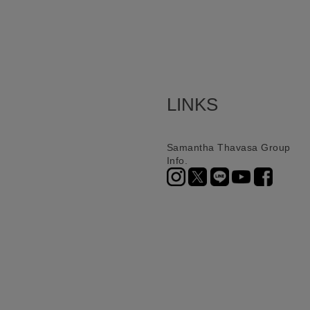
LINKS
Samantha Thavasa Group
Info.
ニ決済（前払い）、