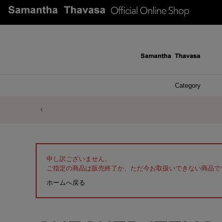
Category
ファッシ
ケース 
アク
ブレ
ネッ
イヤ
イヤ
財布
チ
ア
ト
バ
リ
ピ
申し訳ございません。
ご指定の商品は販売終了か、ただ今お取扱いできない商品で
ホームへ戻る