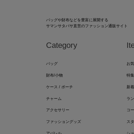
バッグや財布などを豊富に展開する
サマンサタバサ直営のファッション通販サイト
Category
It
バッグ
お
財布/小物
特
ケース / ポーチ
新
チャーム
ラ
アクセサリー
コ
ファッショングッズ
ス
アパレル
シ