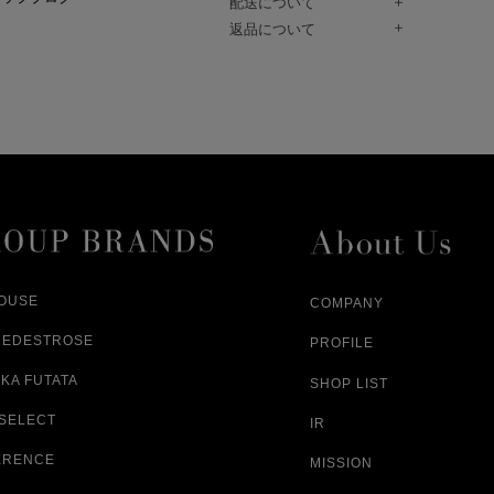
配送について
Paidy（翌月払い）、
ご注文商品は、佐川急便にてご注文毎
返品について
amazon payをご利用いただけます。
（一部地域については佐川急便以外の
以下の各号の場合に限り受け付けるもの
ございます。）
絡いただいた場合、
通常はご注文日の翌日以降、3日程度で
返品もしくは交換をお受けします。（
お届けまでの日数はお届け先住所によ
購入者様への返金となります。）
また、天候や道路状況により、指定日
商品が不良品であった場合
ざいますので
ご注文内容と異なる商品が到着した場
あらかじめご了承ください。
配送中に商品が破損した場合
アパレル商品（衣料品） ※交換不可
HOUSE
COMPANY
NEDESTROSE
PROFILE
KA FUTATA
SHOP LIST
 SELECT
IR
ERENCE
MISSION