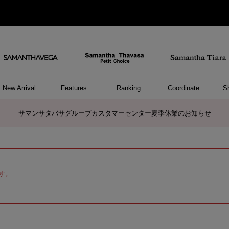
New Arrival
Features
Ranking
Coordinate
S
ョングッズ
/ ポーチ
セサリー
スレット
クレス
リング
ーカフ
/小物
ャーム
パレル
ップス
ッグ
ング
アス
ハンドバッグ
トートバッグ
ショルダーバッグ
ボストンバッグ
リュック/バックパック
ボディバッグ/ウエストポーチ
ウォレットショルダーバッグ
ミニバッグ
キャリーバッグ/スポーツバッグ
パソコンケース/パソコンバッグ
A4対応/通勤通学バッグ
ケアアイテム
バッグその他
長財布
折財布/ミニ財布
コインケース/マルチケース
財布/小物その他
ポーチ
カードケース/名刺入れ
キーケース
パスケース
モバイルグッズ
フラグメントケース
ケース/ポーチその他
ファスナートップチャーム
バッグチャーム
チャームその他
リング
ネックレス
ピアス
イヤリング
イヤーカフ
ブレスレット/バングル
アンクレット
時計
アクセサリーその他
帽子
レッグウェア
ストール
Tシャツ
ネクタイ
傘
アンダーウェア/ソックス
ファッショングッズその他
トップス
ボトム
ワンピース
ジャケット/アウター
ファッショングッズ
アパレルその他
雑貨/インテリア
ホビー/ステーショナリー
雑貨/インテリアその他
ポロシャツ(半袖)
ポロシャツ(長袖)
プルオーバー
パーカー
セーター/ベスト
ワンピース
トップスその他
リング
ピンキーリング
ペアリング
ネックレス
ペアネックレス
サマンサタバサグループカスタマーセンター夏季休業のお知らせ
す。