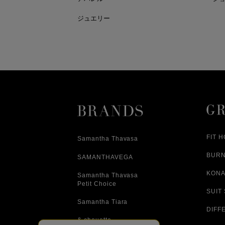
ジュエリー
FIT 
Samantha Thavasa
BUR
SAMANTHAVEGA
KONA
Samantha Thavasa
Petit Choice
SUIT
Samantha Tiara
DIFF
& chouette