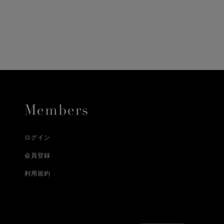
に、配送いたします。
配送業者となる場合が
とし、8日以内にご連
詳しくはこちら
お届けいたします。
プレゼントの場合はご
って異なります。
時に届かない場合もご
合
詳しくはこちら
詳しくはこちら
ログイン
会員登録
利用規約