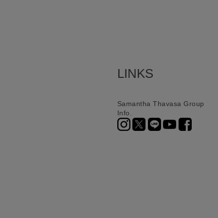
LINKS
Samantha Thavasa Group
Info.
ニ決済（前払い）、