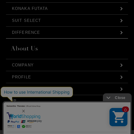
FIT HOUSE
BURNEDESTROSE
KONAKA FUTATA
SUIT SELECT
発売日
DIFFERENCE
価格(安い順)
価格(高い順)
弊社はCookieを利用し、Webの利便性向上に努め
COMPANY
商品品番
ております。「承諾する」をクリックしていただ
くと、お客様に最適な内容を提供することが可能
承諾する
PROFILE
となります。Cookieの利用については、
こちら
を