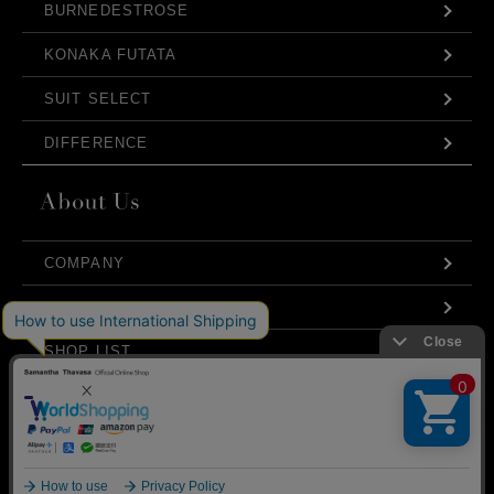
BURNEDESTROSE
KONAKA FUTATA
SUIT SELECT
DIFFERENCE
COMPANY
発売日
PROFILE
価格(安い順)
SHOP LIST
価格(高い順)
IR
弊社はCookieを利用し、Webの利便性向上に努め
商品品番
ております。「承諾する」をクリックしていただ
STRATEGY
くと、お客様に最適な内容を提供することが可能
承諾する
となります。Cookieの利用については、
こちら
を
CSR
ご覧ください。