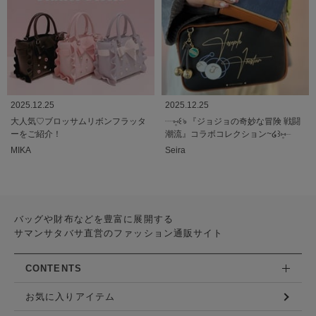
2025.12.25
2025.12.25
大人気♡ブロッサムリボンフラッタ
┈⑅̥꒰ঌ 『ジョジョの奇妙な冒険 戦闘
ーをご紹介！
潮流』コラボコレクション~໒꒱⑅̥┈
MIKA
Seira
バッグや財布などを豊富に展開する
サマンサタバサ直営のファッション通販サイト
CONTENTS
お気に入りアイテム