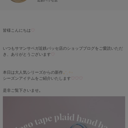
近鉄パッセ店
皆様こんにちは
♡
いつも
サマンサベガ近鉄パッセ店
のショップブログをご愛読いただ
き、ありがとうございます
♡
本日は大人気シリーズから
の
新作
⁎⁺˳✧༚
シーズンアイテム
をご紹介いたします
♡♡♡
是非ご覧下さいませ
。