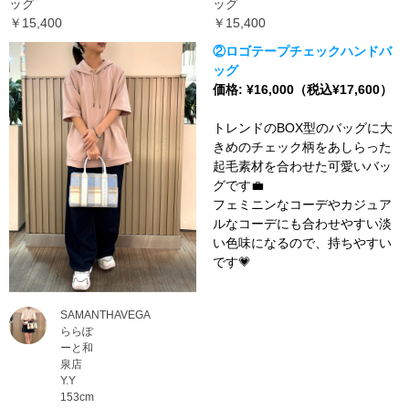
ッグ
ッグ
￥15,400
￥15,400
②ロゴテープチェックハンドバ
ッグ
価格: ¥16,000（税込¥17,600）
トレンドのBOX型のバッグに大
きめのチェック柄をあしらった
起毛素材を合わせた可愛いバッ
グです💼
フェミニンなコーデやカジュア
ルなコーデにも合わせやすい淡
い色味になるので、持ちやすい
です💗
SAMANTHAVEGA
ららぽ
ーと和
泉店
Y.Y
153cm