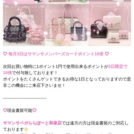
♡
毎月3日はサマンサメンバーズカードポイント10倍
♡
次回お買い物時に1ポイント1円で使用出来るポイントが
3日限定で
10倍
で付与致しております！
ポイントをたくさんゲットできるお得な1日となっておりますので是
非この機会にご来店下さいませ！
-----------------------------
♡
現金書留可能
♡
サマンサベガららぽーと和泉店
では遠方の方は現金書留のご対応し
ております
☆