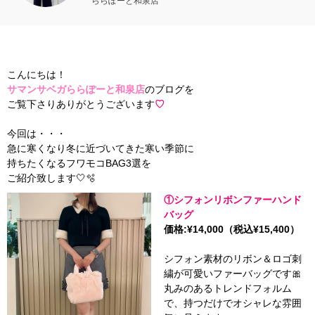
ららぽーと和泉店
こんにちは！
サマンサベガららぽーと和泉店
のブログを
ご覧下さりありがとうございます
♡
今回は・・・
急に寒くなり冬に近づいてきた寒い季節に
持ちたくなるフワモコBAG3選を
ご紹介致します🤍🫧
①シフォンリボンファーハンド
バッグ
価格:¥14,000（税込¥15,400）
シフォン素材のリボン＆ロゴ刺
繍が可愛いファーバッグです🎀
丸みのあるトレンドフォルム
で、持つだけでオシャレな雰囲