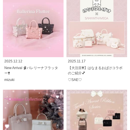
2025.12.12
2025.11.17
New Arrival 🩰バレリーナフラッタ
【大注目❣️】はなまるおばけコラボ
ー❣️
のご紹介💕
mizuki
♡SAE♡