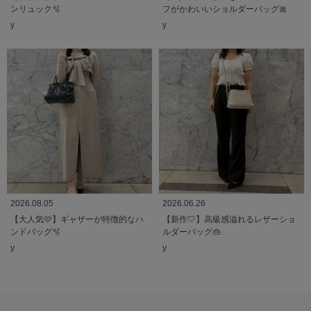
ンリュック🫧
フがかわいいショルダーバッグ🎀
y
y
2026.08.05
2026.06.26
【大人気🩷】ギャザーが特徴的なハ
【新作‎🤍】高級感溢れるレザーショ
ンドバッグ🫧
ルダーバッグ👜
y
y