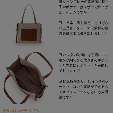
☑️ シャンブレーの素材感に持ち
手やポケットはレザーで仕上げ
たアイテムです👜
☑️ 「日常に寄り添う、さりげな
い上品さ」をテーマに素材の魅
力を最大限に引き出しました✨
☑️ バッグの側面には手軽にスマ
ホが収納できる大きさのポケッ
トと内装にもポケットを完備し
ております👌
☑️ 軽量感があり、13インチのノ
ートパソコンも収納ができるの
でオフィスワークなどにも大活
躍です⭐️
色違いはコチラ↓♡♡♡