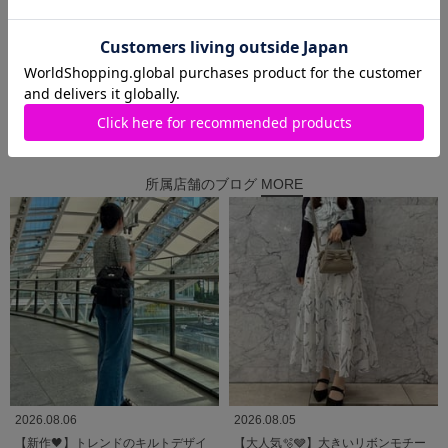
#アミュプラザ博多
#Samantha Thavasa
#カジュアル
#A4対応
#A4トート
#サマンサタバサアミュプラザ博多店
#サマンサタバサアミュプラザ博多
所属店舗のブログ
MORE
2026.08.06
2026.08.05
【新作🖤】トレンドのキルトデザイ
【大人気🫧🩶】大きいリボンモチー