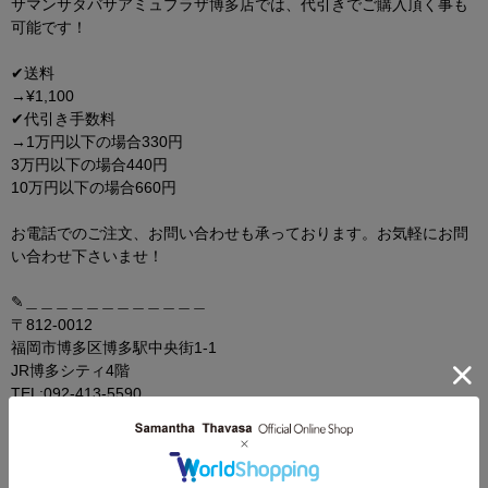
サマンサタバサアミュプラザ博多店では、代引きでご購入頂く事も
可能です！
✔送料
→¥1,100
✔代引き手数料
→1万円以下の場合330円
3万円以下の場合440円
10万円以下の場合660円
お電話でのご注文、お問い合わせも承っております。お気軽にお問
い合わせ下さいませ！
✎︎＿＿＿＿＿＿＿＿＿＿＿＿
〒812-0012
福岡市博多区博多駅中央街1-1
JR博多シティ4階
TEL:092-413-5590
Open:10:00-20:00
✎︎＿＿＿＿＿＿＿＿＿＿＿＿
#A4サイズ