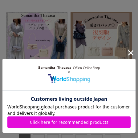
2025.05.31
2025.04.20
柏高島屋店
柏高島屋店
【必見❣️】おすすめ♡ハンドバッグ
【おすすめ❣️】リバイバルデザイン
2選ご紹介します❣️
TOP2のご紹介✨
1
～
10
件
（全
67
件）