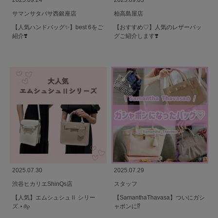
2025.09.24
2025.09.03
サマンサタバサ西銀座店
柏高島屋店
【人気ハンドバッグ✨】best 6をご
【おすすめ♡】人気のレザーバッ
紹介❣️
グご紹介します❣️
2025.07.30
2025.07.29
渋谷ヒカリエShinQs店
スタッフ
【人気】エムシュシュⅡ シリー
【SamanthaThavasa】ついにガシ
ズ.⋆𝜗𝜚
ャポンに⁉️