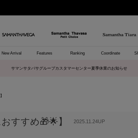
New Arrival
Features
Ranking
Coordinate
S
ョングッズ
/ ポーチ
セサリー
スレット
クレス
リング
ーカフ
/小物
ャーム
パレル
ップス
ッグ
ング
アス
ハンドバッグ
トートバッグ
ショルダーバッグ
ボストンバッグ
リュック/バックパック
ボディバッグ/ウエストポーチ
ウォレットショルダーバッグ
ミニバッグ
キャリーバッグ/スポーツバッグ
パソコンケース/パソコンバッグ
A4対応/通勤通学バッグ
ケアアイテム
バッグその他
長財布
折財布/ミニ財布
コインケース/マルチケース
財布/小物その他
ポーチ
カードケース/名刺入れ
キーケース
パスケース
モバイルグッズ
フラグメントケース
ケース/ポーチその他
ファスナートップチャーム
バッグチャーム
チャームその他
リング
ネックレス
ピアス
イヤリング
イヤーカフ
ブレスレット/バングル
アンクレット
時計
アクセサリーその他
帽子
レッグウェア
ストール
Tシャツ
ネクタイ
傘
アンダーウェア/ソックス
ファッショングッズその他
トップス
ボトム
ワンピース
ジャケット/アウター
ファッショングッズ
アパレルその他
雑貨/インテリア
ホビー/ステーショナリー
雑貨/インテリアその他
ポロシャツ(半袖)
ポロシャツ(長袖)
プルオーバー
パーカー
セーター/ベスト
ワンピース
トップスその他
リング
ピンキーリング
ペアリング
ネックレス
ペアネックレス
サマンサタバサグループカスタマーセンター夏季休業のお知らせ
】
すすめ🎁🌟】
2025.11.24UP