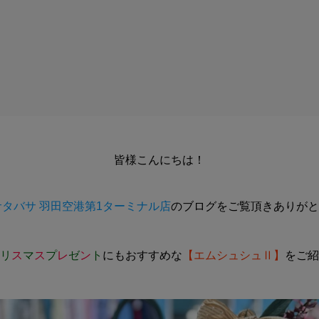
皆様こんにちは！
タバサ 羽田空港第1ターミナル店
のブログをご覧頂きありがと
リ
ス
マ
ス
プ
レ
ゼ
ン
ト
にもおすすめな
【エムシュシュⅡ】
をご紹