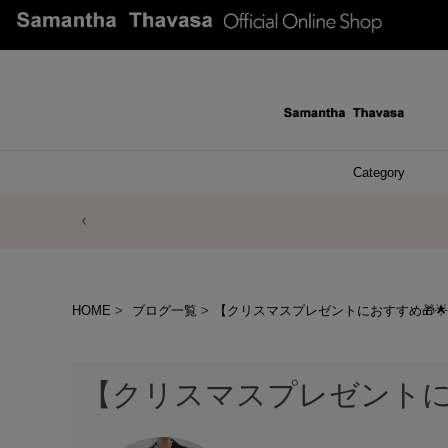
Category
ファッシ
ケース 
アク
ブレ
ネッ
イヤ
イヤ
財布
チ
ア
ト
バ
リ
ピ
HOME
ブログ一覧
【クリスマスプレゼントにおすすめ🎁
【クリスマスプレゼントにお