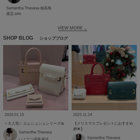
Samantha Thavasa
柏高島
屋店
ami.
VIEW MORE
SHOP BLOG
ショップブログ
2026.01.15
2025.11.24
✨️大人気✨️ エムシュシュシリーズ🎀
【クリスマスプレゼントにおすすめ
🎁🌟】
Samantha Thavasa
Samantha Thavasa
いよてつ高島屋店