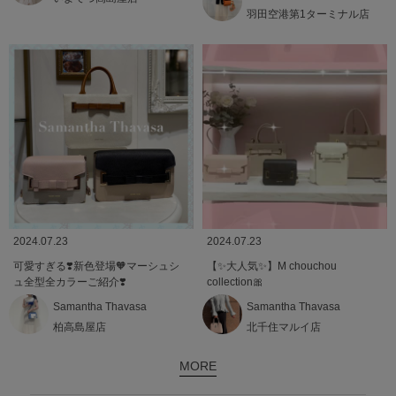
羽田空港第1ターミナル店
2024.07.23
2024.07.23
可愛すぎる❣️新色登場🧡マーシュシ
【✨大人気✨】M chouchou
ュ全型全カラーご紹介❣️
collection🎀
Samantha Thavasa
Samantha Thavasa
柏高島屋店
北千住マルイ店
MORE