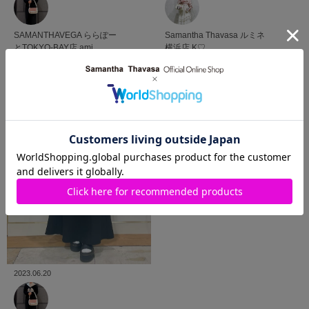
Samantha Thavasa
ルミネ
SAMANTHAVEGA
ららぽー
横浜店
K♡
とTOKYO-BAY店
ami.
2023.06.20