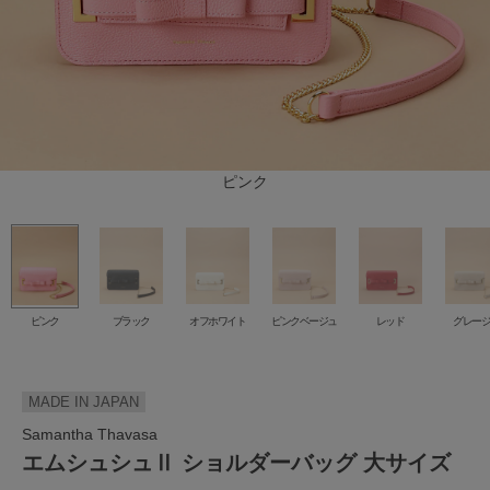
ピンクベージュ
オフホワイト
グレージュ
ブラック
グリーン
ピンク
レッド
ピンク
ブラック
オフホワイト
ピンクベージュ
レッド
グレー
MADE IN JAPAN
Samantha Thavasa
エムシュシュⅡ ショルダーバッグ 大サイズ