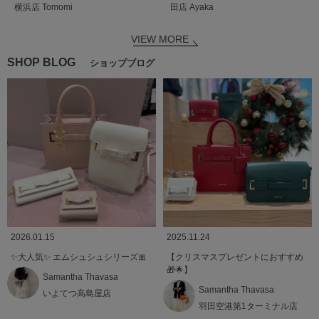
横浜店
Tomomi
田店
Ayaka
VIEW MORE
SHOP BLOG
ショップブログ
2026.01.15
2025.11.24
✨️大人気✨️ エムシュシュシリーズ🎀
【クリスマスプレゼントにおすすめ
🎁🌟】
Samantha Thavasa
Samantha Thavasa
いよてつ高島屋店
羽田空港第1ターミナル店