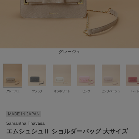
ピンクベージュ
オフホワイト
グレージュ
ブラック
グリーン
ピンク
レッド
グレージュ
ブラック
オフホワイト
ピンク
ピンクベージュ
レッ
MADE IN JAPAN
Samantha Thavasa
エムシュシュⅡ ショルダーバッグ 大サイズ