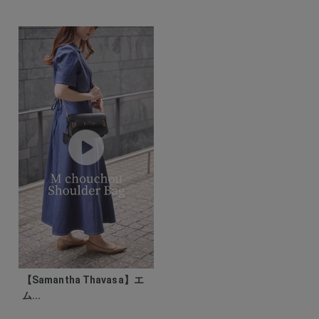
【Samantha Thavasa】エ
ム...