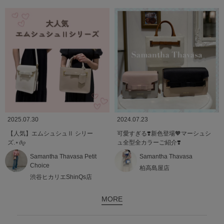
2025.07.30
2024.07.23
【人気】エムシュシュⅡ シリー
可愛すぎる❣️新色登場🧡マーシュシ
ズ.⋆𝜗𝜚
ュ全型全カラーご紹介❣️
Samantha Thavasa Petit
Samantha Thavasa
Choice
柏高島屋店
渋谷ヒカリエShinQs店
MORE