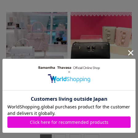
2023.07.08
2023.05.30
近鉄パッセ店
ルミネ立川店
アクセントリボンシリーズのまと
【再入荷✨】華やかなデザインの
め🎀
大人気小物⋈*｡ﾟ
1
～
10
件
（全
13
件）