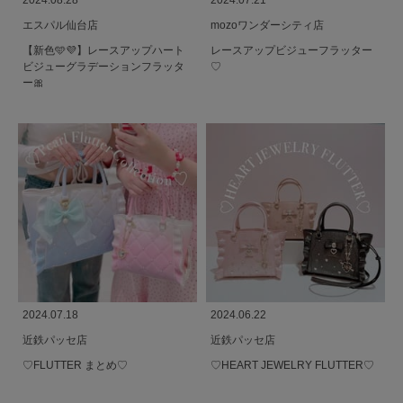
2024.08.28
2024.07.21
エスパル仙台店
mozoワンダーシティ店
【新色🩵💜】レースアップハート
レースアップビジューフラッター
ビジューグラデーションフラッタ
♡
ー🎀
2024.07.18
2024.06.22
近鉄パッセ店
近鉄パッセ店
♡FLUTTER まとめ♡
♡HEART JEWELRY FLUTTER♡