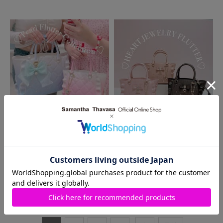
2024.07.18
2024.06.22
近鉄パッセ店
近鉄パッセ店
♡FLUTTER まとめ♡
♡HEART JEWELRY FLUTTER♡
1
～
10
件
（全
39
件）