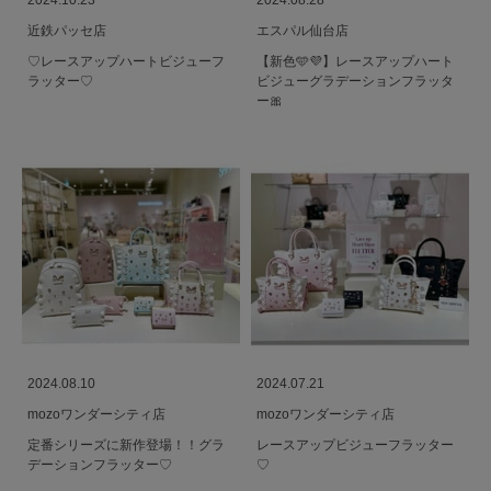
2024.10.23
2024.08.28
近鉄パッセ店
エスパル仙台店
♡レースアップハートビジューフ
【新色🩵💜】レースアップハート
ラッター♡
ビジューグラデーションフラッタ
ー🎀
2024.08.10
2024.07.21
mozoワンダーシティ店
mozoワンダーシティ店
定番シリーズに新作登場！！グラ
レースアップビジューフラッター
デーションフラッター♡
♡