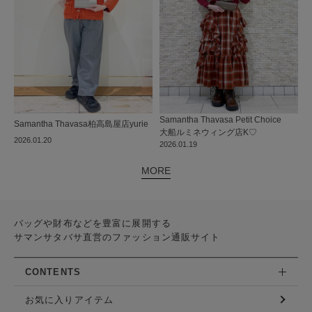
Samantha Thavasa Petit Choice
Samantha Thavasa
柏高島屋店
yurie
大船ルミネウィング店
K♡
2026.01.20
2026.01.19
MORE
バッグや財布などを豊富に展開する
サマンサタバサ直営のファッション通販サイト
CONTENTS
お気に入りアイテム