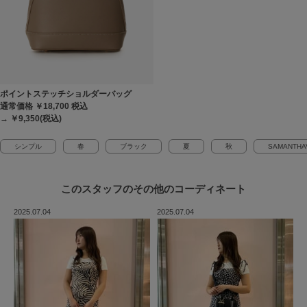
ポイントステッチショルダーバッグ
通常価格 ￥18,700
税込
→ ￥9,350(税込)
シンプル
春
ブラック
夏
秋
SAMANTHA
このスタッフの
その他のコーディネート
2025.07.04
2025.07.04