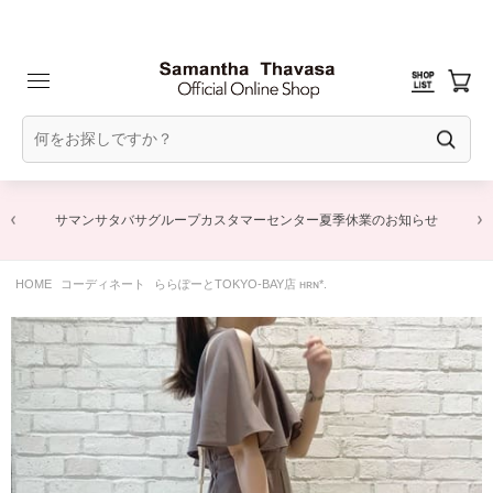
サマンサタバサグループカスタマーセンター夏季休業のお知らせ
HOME
コーディネート
ららぽーとTOKYO-BAY店 ʜʀɴ*.