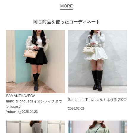
MORE
同じ商品を使った
コーディネート
SAMANTHAVEGA
Samantha Thavasa
ルミネ横浜店
K♡
nano ＆ chouetteイオンレイクタウ
ン kaze店
2026.02.02
Yuina*.𝝑𝝔
2026.04.23