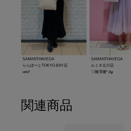
SAMANTHAVEGA
SAMANTHAVEGA
ららぽーとTOKYO-BAY店
ルミネ立川店
ʜʀɴ*.
♡陳澤珊*.𝝑𝝔
関連商品