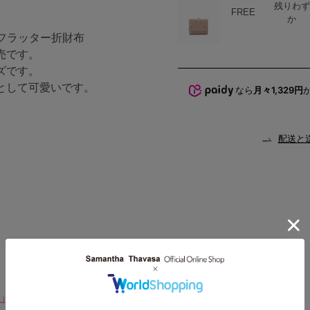
残りわず
ハート
商品在庫
FREE
か
ーフラッター折財布
売です。
ズです。
として可愛いです。
なら
月々1,329円
配送と
MOVIE