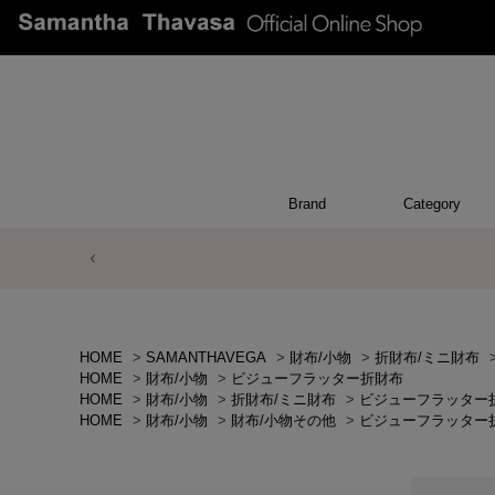
Brand
Category
ACCESSO
POUCH
APPEA
WALL
CHAR
TOP
OTH
BA
HOME
>
SAMANTHAVEGA
>
財布/小物
>
折財布/ミニ財布
HOME
>
財布/小物
>
ビジューフラッター折財布
HOME
>
財布/小物
>
折財布/ミニ財布
>
ビジューフラッター
HOME
>
財布/小物
>
財布/小物その他
>
ビジューフラッター