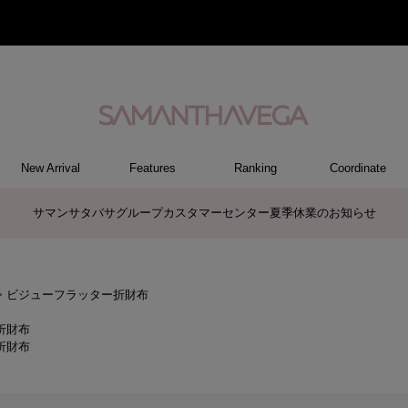
New Arrival
Features
Ranking
Coordinate
RY
REL
ET
M
S
ER
G
ハンドバッグ
トートバッグ/ブリーフ
ショルダーバッグ/ミニバッグ
ボストンバッグ
リュック/バックパック
バッグその他
パソコンケース/パソコンバッグ
A4対応/通勤通学バッグ
長財布
折財布/ミニ財布
コインケース/マルチケース
財布・小物その他
ポーチ
カードケース/名刺入れ
キーケース
パスケース
モバイルグッズ
ケース/ポーチその他
ファスナートップチャーム
バッグチャーム
チャームその他
リング
ネックレス
ピアス
イヤリング
ブレスレット/バングル
アクセサリーその他
トップス
ボトム
ワンピース
ジャケット/アウター
ファッショングッズ
アパレルその他
ポロシャツ(半袖)
ポロシャツ(長袖)
プルオーバー
パーカー
セーター/ベスト
ワンピース
ケース/ポーチ
トップス
バッグ
チャーム
財布/小物
その他
アクセサリー
アパレル
商品に関する
>
ビジューフラッター折財布
折財布
折財布