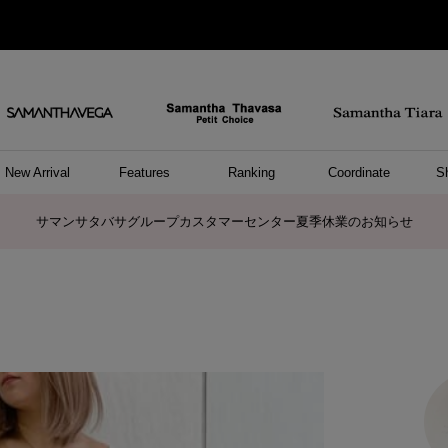
New Arrival
Features
Ranking
Coordinate
S
ョングッズ
/ ポーチ
セサリー
スレット
クレス
リング
ーカフ
/小物
ャーム
パレル
ップス
ッグ
ング
アス
ハンドバッグ
トートバッグ
ショルダーバッグ
ボストンバッグ
リュック/バックパック
ボディバッグ/ウエストポーチ
ウォレットショルダーバッグ
ミニバッグ
キャリーバッグ/スポーツバッグ
パソコンケース/パソコンバッグ
A4対応/通勤通学バッグ
ケアアイテム
バッグその他
長財布
折財布/ミニ財布
コインケース/マルチケース
財布/小物その他
ポーチ
カードケース/名刺入れ
キーケース
パスケース
モバイルグッズ
フラグメントケース
ケース/ポーチその他
ファスナートップチャーム
バッグチャーム
チャームその他
リング
ネックレス
ピアス
イヤリング
イヤーカフ
ブレスレット/バングル
アンクレット
時計
アクセサリーその他
帽子
レッグウェア
ストール
Tシャツ
ネクタイ
傘
アンダーウェア/ソックス
ファッショングッズその他
トップス
ボトム
ワンピース
ジャケット/アウター
ファッショングッズ
アパレルその他
雑貨/インテリア
ホビー/ステーショナリー
雑貨/インテリアその他
ポロシャツ(半袖)
ポロシャツ(長袖)
プルオーバー
パーカー
セーター/ベスト
ワンピース
トップスその他
リング
ピンキーリング
ペアリング
ネックレス
ペアネックレス
サマンサタバサグループカスタマーセンター夏季休業のお知らせ