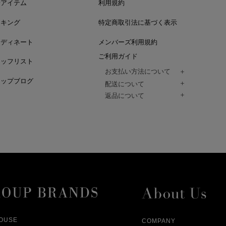
着アイテム
利用規約
ンキング
特定商取引法に基づく表示
ーディネート
メンバーズ利用規約
ご利用ガイド
タッフリスト
お支払い方法について
ョップブログ
クレジットカード、代金引換、コンビ
配送について
Paidy（翌月払い）、
ご注文商品は、佐川急便にてご注文毎
返品について
amazon payをご利用いただけます。
（一部地域については佐川急便以外の
以下の各号の場合に限り受け付けるもの
ございます。）
絡いただいた場合、
通常はご注文日の翌日以降、3日程度で
返品もしくは交換をお受けします。（
お届けまでの日数はお届け先住所によ
購入者様への返金となります。）
また、天候や道路状況により、指定日
商品が不良品であった場合
ざいますので
ご注文内容と異なる商品が到着した場
あらかじめご了承ください。
配送中に商品が破損した場合
アパレル商品（衣料品） ※交換不可
HOUSE
COMPANY