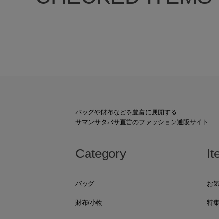
バッグや財布などを豊富に展開する
サマンサタバサ直営のファッション通販サイト
Category
It
バッグ
お
財布/小物
特