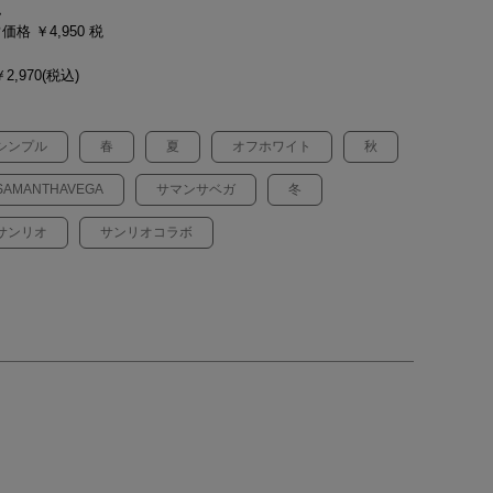
ム
価格 ￥4,950
税
2,970(税込)
シンプル
春
夏
オフホワイト
秋
SAMANTHAVEGA
サマンサベガ
冬
サンリオ
サンリオコラボ