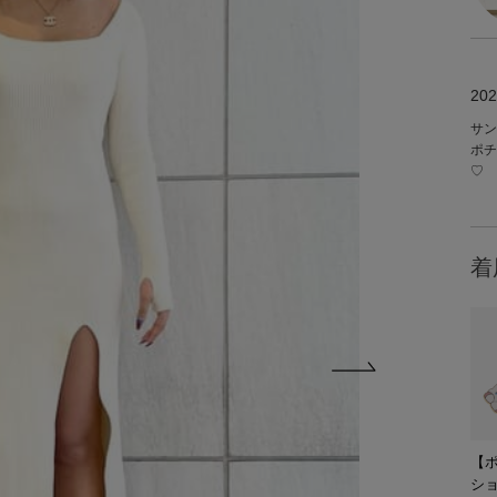
202
サン
ポチ
♡
着
【
シ