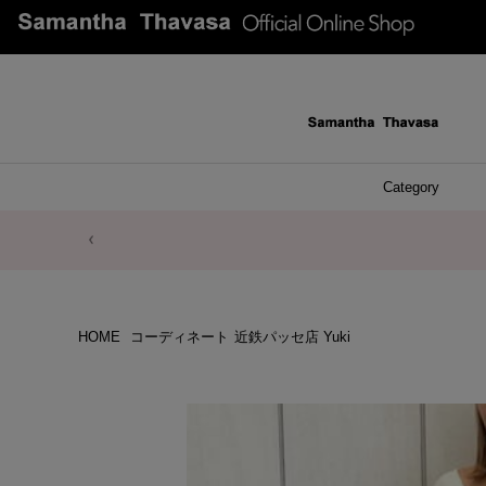
Category
ファッシ
ケース 
アク
ブレ
ネッ
イヤ
イヤ
財布
チ
ア
ト
バ
リ
ピ
HOME
コーディネート
近鉄パッセ店 Yuki