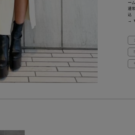
ー
通常
込
→ ￥