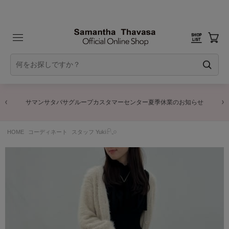
サマンサタバサグループカスタマーセンター夏季休業のお知らせ
HOME
コーディネート
スタッフ Yuki𓍯𓈒𓏸︎︎︎︎