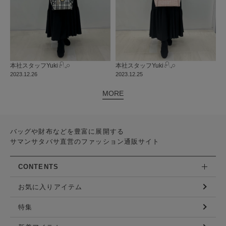
本社
スタッフ
Yuki𓍯𓈒𓏸︎︎︎︎
本社
スタッフ
Yuki𓍯𓈒𓏸︎︎︎︎
2023.12.26
2023.12.25
MORE
バッグや財布などを豊富に展開する
サマンサタバサ直営のファッション通販サイト
CONTENTS
お気に入りアイテム
特集