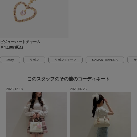
ビジューハートチャーム
￥4,180(税込)
2way
リボン
リボンモチーフ
SAMANTHAVEGA
サ
このスタッフの
その他のコーディネート
2025.12.18
2025.06.26