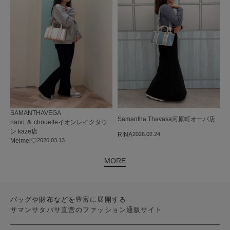
SAMANTHAVEGA
Samantha Thavasa
河原町オーパ店
nano ＆ chouetteイオンレイクタウ
ン kaze店
RINA
2026.02.24
Meimei♡
2026.03.13
MORE
バッグや財布などを豊富に展開する
サマンサタバサ直営のファッション通販サイト