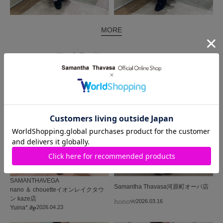
MORE
同じ商品を使った
コーディネート
SAMANTHAVEGA
Samantha Thavasa
河原町オーパ店
nano ＆ chouetteイオンレイクタウ
ン kaze店
𝚑𝚘𝚗𝚘୨୧
2026.03.16
Yuina*.𝝑𝝔
2026.04.23