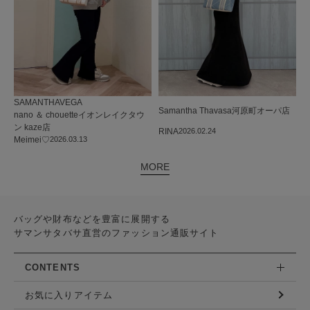
SAMANTHAVEGA
Samantha Thavasa
河原町オーパ店
nano ＆ chouetteイオンレイクタウ
ン kaze店
RINA
2026.02.24
Meimei♡
2026.03.13
MORE
バッグや財布などを豊富に展開する
サマンサタバサ直営のファッション通販サイト
CONTENTS
お気に入りアイテム