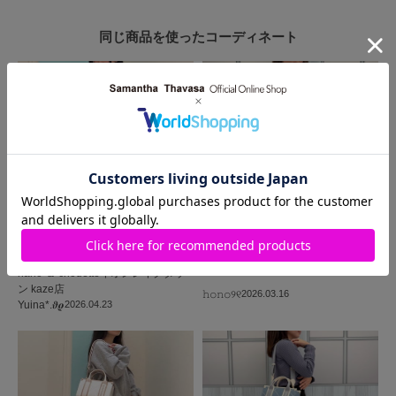
同じ商品を使った
コーディネート
SAMANTHAVEGA
Samantha Thavasa
河原町オーパ店
nano ＆ chouetteイオンレイクタウ
ン kaze店
𝚑𝚘𝚗𝚘୨୧
2026.03.16
Yuina*.𝝑𝝔
2026.04.23