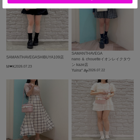
SAMANTHAVEGA
SAMANTHAVEGA
SHIBUYA109店
nano ＆ chouetteイオンレイクタウ
ン kaze店
M‪‪❤︎‬K
2026.07.23
Yuina*.𝝑𝝔
2026.07.22