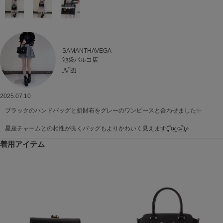
SAMANTHAVEGA
池袋パルコ店
𝓝🎀
2025.07.10
ブラックのハンドバッグと折財布をグレーのワンピースと合わせました✨️
星座チャームとの相性が良くバッグもよりかわいく見えます(̨̡՞o̴̶̷̤ ̫ o̴̶̷̤՞)̧̢⭐️
着用アイテム