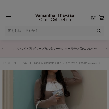
サマンサタバサグループカスタマーセンター夏季休業のお知らせ
HOME
コーディネート
nano ＆ chouetteイオンレイクタウン kaze店 𝒎𝒂𝒔𝒂𝒌𝒊.⋆𝜗𝜚 .