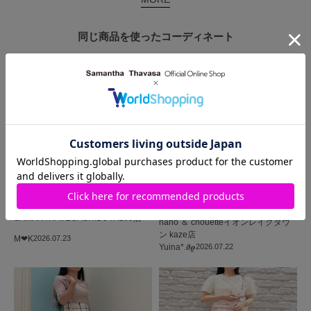
同じ商品を使った
コーディネート
SAMANTHAVEGA
SAMANTHAVEGA
SHIBUYA109店
nano ＆ chouetteイオンレイクタウ
ン kaze店
M‪‪❤︎‬K
2026.07.23
Yuina*.𝝑𝝔
2026.07.22