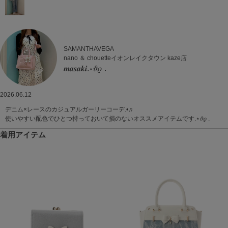
SAMANTHAVEGA
nano ＆ chouetteイオンレイクタウン kaze店
𝒎𝒂𝒔𝒂𝒌𝒊.⋆𝜗𝜚 .
2026.06.12
デニム×レースのカジュアルガーリーコーデ.•♬
使いやすい配色でひとつ持っておいて損のないオススメアイテムです.⋆𝜗𝜚 .
着用アイテム