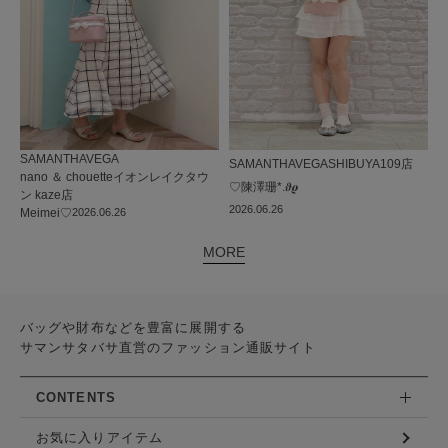
SAMANTHAVEGA
SAMANTHAVEGA
SHIBUYA109店
nano ＆ chouetteイオンレイクタウ
♡陳澤珊*.𝝑𝝔
ン kaze店
2026.06.26
Meimei♡
2026.06.26
MORE
バッグや財布などを豊富に展開する
サマンサタバサ直営のファッション通販サイト
CONTENTS
お気に入りアイテム