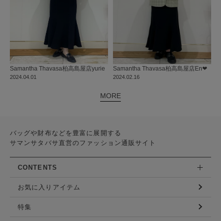
Samantha Thavasa
柏高島屋店
yurie
Samantha Thavasa
柏高島屋店
En❤︎
2024.04.01
2024.02.16
MORE
バッグや財布などを豊富に展開する
サマンサタバサ直営のファッション通販サイト
CONTENTS
お気に入りアイテム
特集