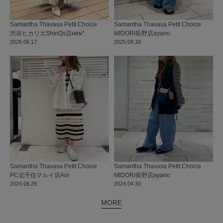
Samantha Thavasa Petit Choice
Samantha Thavasa Petit Choice
渋谷ヒカリエShinQs店
ʜʀɴ*.
MIDORI長野店
ayano
2026.06.17
2025.08.18
Samantha Thavasa Petit Choice
Samantha Thavasa Petit Choice
PC北千住マルイ店
Aoi
MIDORI長野店
ayano
2024.06.28
2024.04.30
MORE