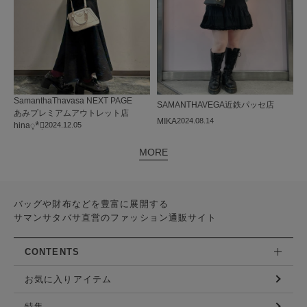
SamanthaThavasa NEXT PAGE
SAMANTHAVEGA
近鉄パッセ店
あみプレミアムアウトレット店
MIKA
2024.08.14
hina◌̥*⃝̣
2024.12.05
MORE
バッグや財布などを豊富に展開する
サマンサタバサ直営のファッション通販サイト
CONTENTS
お気に入りアイテム
特集