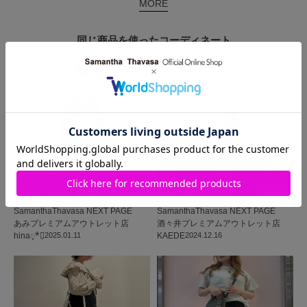
MORE
同じ商品を使った
コーディネート
SamanthaThavasa NEXT PAGE
SamanthaThavasa NEXT PAGE
あみプレミアムアウトレット店
酒々井プレミアムアウトレット店
hina◌̥*⃝̣
2025.01.11
KAEDE
2024.12.16