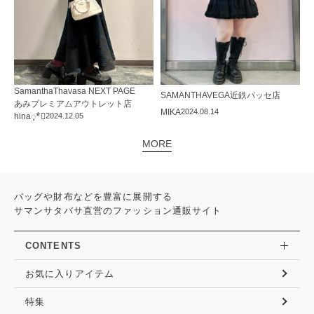
SamanthaThavasa NEXT PAGE
SAMANTHAVEGA
近鉄パッセ店
あみプレミアムアウトレット店
MIKA
2024.08.14
hina◌̥*⃝̣
2024.12.05
MORE
バッグや財布などを豊富に展開する
サマンサタバサ直営のファッション通販サイト
CONTENTS
お気に入りアイテム
特集