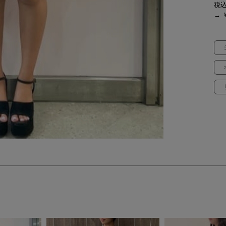
税
→ ￥