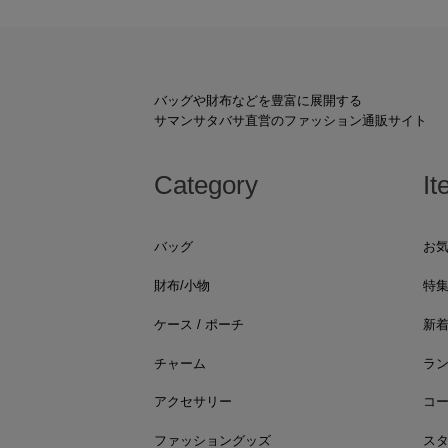
バッグや財布などを豊富に展開する
サマンサタバサ直営のファッション通販サイト
Category
It
バッグ
お
財布/小物
特
ケース / ポーチ
新
チャーム
ラ
アクセサリー
コ
ファッショングッズ
ス