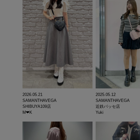
2026.05.21
2025.05.12
SAMANTHAVEGA
SAMANTHAVEGA
SHIBUYA109店
近鉄パッセ店
M‪‪❤︎‬K
Yuki