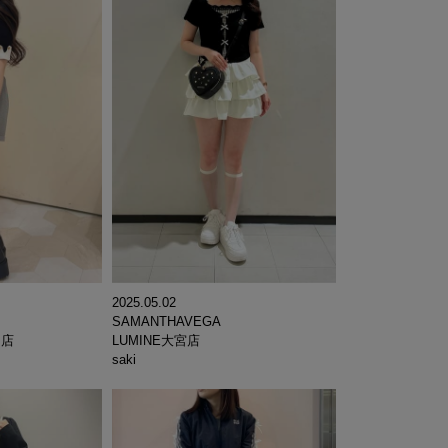
2025.05.02
SAMANTHAVEGA
LUMINE大宮店
ィ店
saki