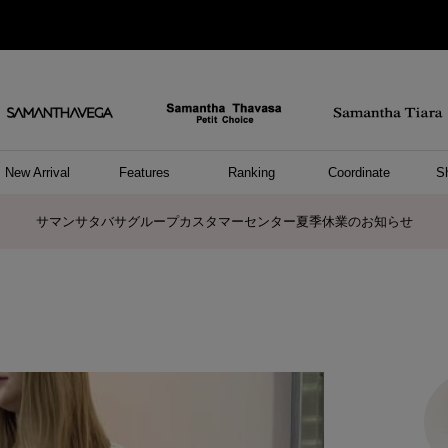
New Arrival
Features
Ranking
Coordinate
S
ョングッズ
/ ポーチ
セサリー
スレット
クレス
リング
ーカフ
/小物
ャーム
パレル
ップス
ッグ
ング
アス
ハンドバッグ
トートバッグ
ショルダーバッグ
ボストンバッグ
リュック/バックパック
ボディバッグ/ウエストポーチ
ウォレットショルダーバッグ
ミニバッグ
キャリーバッグ/スポーツバッグ
パソコンケース/パソコンバッグ
A4対応/通勤通学バッグ
ケアアイテム
バッグその他
長財布
折財布/ミニ財布
コインケース/マルチケース
財布/小物その他
ポーチ
カードケース/名刺入れ
キーケース
パスケース
モバイルグッズ
フラグメントケース
ケース/ポーチその他
ファスナートップチャーム
バッグチャーム
チャームその他
リング
ネックレス
ピアス
イヤリング
イヤーカフ
ブレスレット/バングル
アンクレット
時計
アクセサリーその他
帽子
レッグウェア
ストール
Tシャツ
ネクタイ
傘
アンダーウェア/ソックス
ファッショングッズその他
トップス
ボトム
ワンピース
ジャケット/アウター
ファッショングッズ
アパレルその他
雑貨/インテリア
ホビー/ステーショナリー
雑貨/インテリアその他
ポロシャツ(半袖)
ポロシャツ(長袖)
プルオーバー
パーカー
セーター/ベスト
ワンピース
トップスその他
リング
ピンキーリング
ペアリング
ネックレス
ペアネックレス
商品に関するお詫びとお知らせ