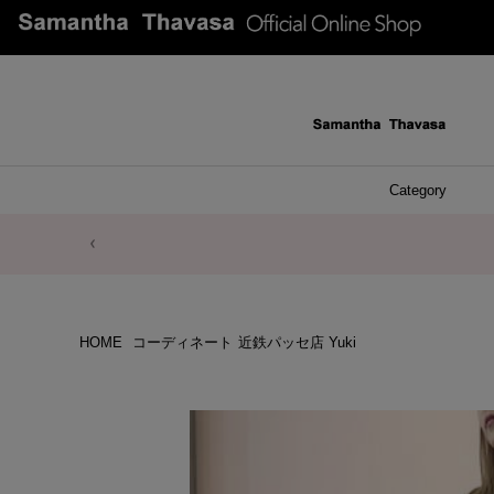
Category
ファッシ
ケース 
アク
ブレ
ネッ
イヤ
イヤ
財布
チ
ア
ト
バ
リ
ピ
HOME
コーディネート
近鉄パッセ店 Yuki