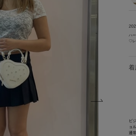
202
ハー
♡レ
着
ビ
ョ
通常