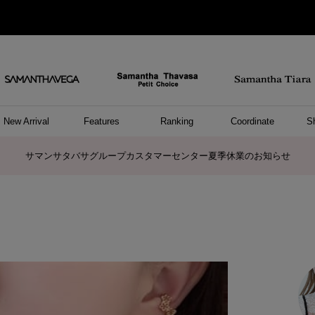
New Arrival
Features
Ranking
Coordinate
S
ョングッズ
/ ポーチ
セサリー
スレット
クレス
リング
ーカフ
/小物
ャーム
パレル
ップス
ッグ
ング
アス
ハンドバッグ
トートバッグ
ショルダーバッグ
ボストンバッグ
リュック/バックパック
ボディバッグ/ウエストポーチ
ウォレットショルダーバッグ
ミニバッグ
キャリーバッグ/スポーツバッグ
パソコンケース/パソコンバッグ
A4対応/通勤通学バッグ
ケアアイテム
バッグその他
長財布
折財布/ミニ財布
コインケース/マルチケース
財布/小物その他
ポーチ
カードケース/名刺入れ
キーケース
パスケース
モバイルグッズ
フラグメントケース
ケース/ポーチその他
ファスナートップチャーム
バッグチャーム
チャームその他
リング
ネックレス
ピアス
イヤリング
イヤーカフ
ブレスレット/バングル
アンクレット
時計
アクセサリーその他
帽子
レッグウェア
ストール
Tシャツ
ネクタイ
傘
アンダーウェア/ソックス
ファッショングッズその他
トップス
ボトム
ワンピース
ジャケット/アウター
ファッショングッズ
アパレルその他
雑貨/インテリア
ホビー/ステーショナリー
雑貨/インテリアその他
ポロシャツ(半袖)
ポロシャツ(長袖)
プルオーバー
パーカー
セーター/ベスト
ワンピース
トップスその他
リング
ピンキーリング
ペアリング
ネックレス
ペアネックレス
サマンサタバサグループカスタマーセンター夏季休業のお知らせ