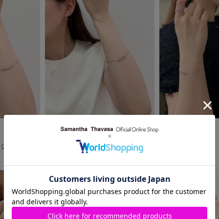
2025.06.27
2025.07.08
Samantha Jewelry
Samantha Jewelry
札幌大丸店
カシマヤ店
ジェイアール名古屋タカシマヤ店
take☺︎
まっきぃ