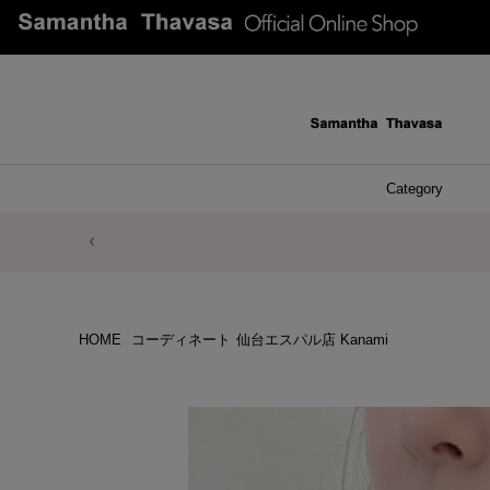
Category
ファッシ
ケース 
アク
ブレ
ネッ
イヤ
イヤ
財布
チ
ア
ト
バ
リ
ピ
HOME
コーディネート
仙台エスパル店 Kanami