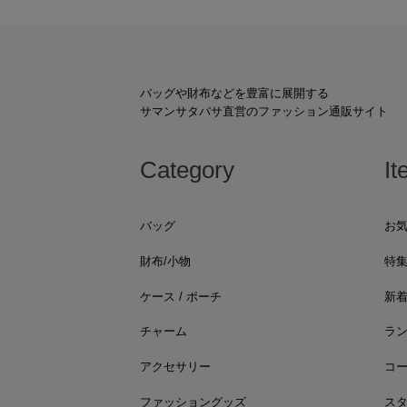
バッグや財布などを豊富に展開する
サマンサタバサ直営のファッション通販サイト
Category
It
バッグ
お
財布/小物
特
ケース / ポーチ
新
チャーム
ラ
アクセサリー
コ
ファッショングッズ
ス