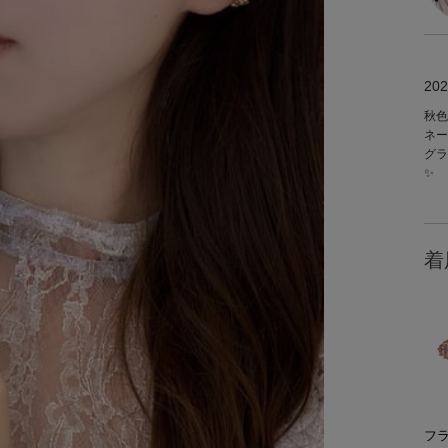
202
秋色
ネー
グラ
✨
着
フ