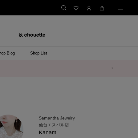
hop Blog
Shop List
Samantha Jewelry
仙台エスパル店
Kanami