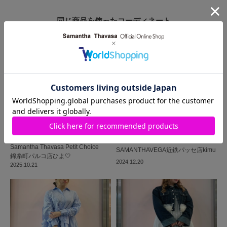
同じ商品を使った
コーディネート
Samantha Thavasa Petit Choice
SAMANTHAVEGA
近鉄パッセ店
kimu
錦糸町パルコ店
ひよ🤍
2024.12.20
2025.10.21