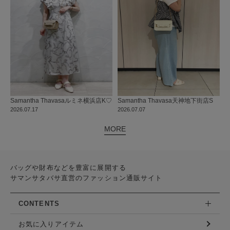
Samantha Thavasa
ルミネ横浜店
K♡
Samantha Thavasa
天神地下街店
S
2026.07.17
2026.07.07
MORE
バッグや財布などを豊富に展開する
サマンサタバサ直営のファッション通販サイト
CONTENTS
お気に入りアイテム