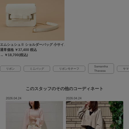
エムシュシュⅡ ショルダーバッグ 小サイズ
通常価格 ￥37,400
税込
→ ￥18,700(税込)
Samantha
リボン
ミニバッグ
リボンモチーフ
サマ
Thavasa
このスタッフの
その他のコーディネート
2026.04.24
2026.04.24