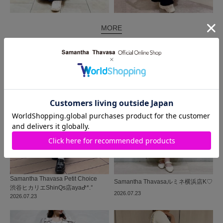
MORE
同じ商品を使った
コーディネート
Samantha Thavasa Petit Choice
Samantha Thavasa
ルミネ横浜店
K♡
渋谷ヒカリエShinQs店
ayaᕷ*.°
2026.07.23
2026.07.23