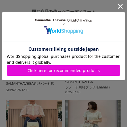
同じ商品を使った
コーディネート
SAMANTHAVEGA
SAMANTHAVEGA
近鉄パッセ店
ラゾーナ川崎プラザ店
nana୨୧
Seira
2025.12.11
2025.07.10