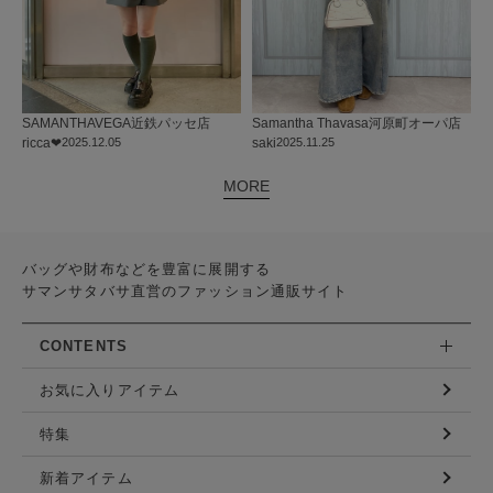
SAMANTHAVEGA
近鉄パッセ店
Samantha Thavasa
河原町オーパ店
ricca❤︎
2025.12.05
saki
2025.11.25
MORE
バッグや財布などを豊富に展開する
サマンサタバサ直営のファッション通販サイト
CONTENTS
お気に入りアイテム
特集
新着アイテム