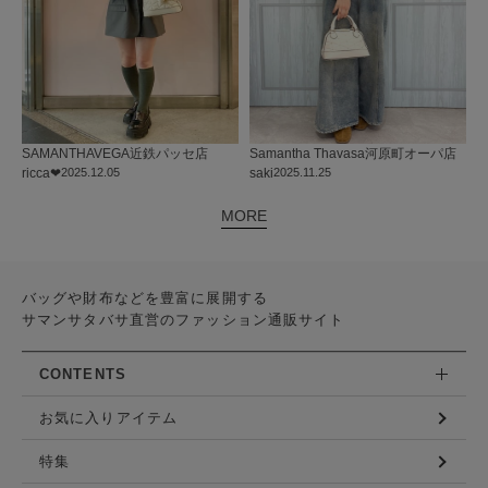
SAMANTHAVEGA
近鉄パッセ店
Samantha Thavasa
河原町オーパ店
ricca❤︎
2025.12.05
saki
2025.11.25
MORE
バッグや財布などを豊富に展開する
サマンサタバサ直営のファッション通販サイト
CONTENTS
お気に入りアイテム
特集