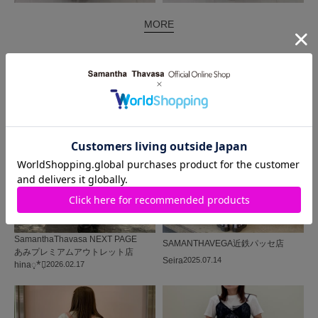
MORE
同じ商品を使った
コーディネート
SamanthaThavasa NEXT PAGE
SAMANTHAVEGA
近鉄パッセ店
あみプレミアムアウトレット店
Seira
2025.07.14
hina◌̥*⃝̣
2026.02.17