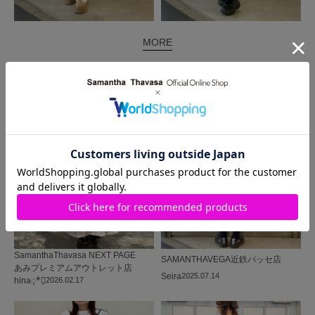
MORE
同じ商品を使った
コーディネート
SamanthaThavasa NEXT PAGE
SAMANTHAVEGA
近鉄パッセ店
あみプレミアムアウトレット店
Seira
2025.07.14
hina◌̥*⃝̣
2026.02.17