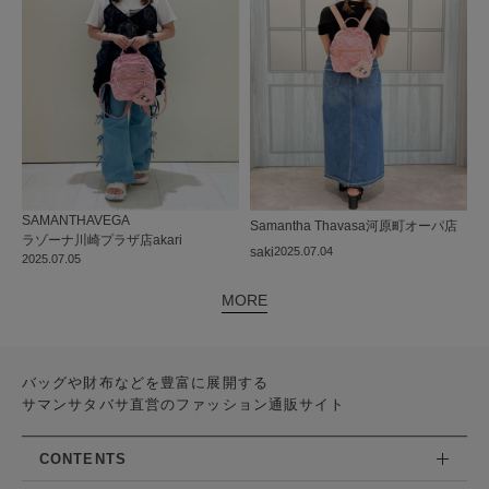
SAMANTHAVEGA
Samantha Thavasa
河原町オーパ店
ラゾーナ川崎プラザ店
akari
saki
2025.07.04
2025.07.05
MORE
バッグや財布などを豊富に展開する
サマンサタバサ直営のファッション通販サイト
CONTENTS