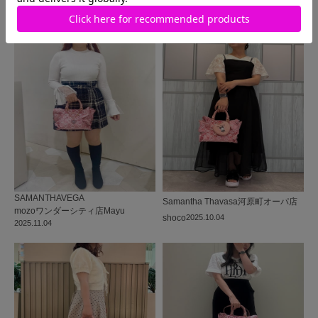
同じ商品を使った
コーディネート
SAMANTHAVEGA
Samantha Thavasa
河原町オーパ店
mozoワンダーシティ店
Mayu
shoco
2025.10.04
2025.11.04