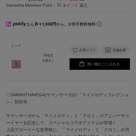
Samantha Members Point：
37
ポイント 還元
なら
月々1,356円
から。分割手数料無料
ピンク
お気に入り
店舗在庫
FREE
在庫あり
買い物かごに入れる
◇SAMANTHAVEGA(サマンサベガ)の「マイメロディコレクショ
ン」折財布
サマンサベガから「マイメロディ」と「クロミ」のアニバーサリ
ーイヤーを記念して、スペシャルコラボアイテムが登場！
上品でガーリーな世界観に、「マイメロディ」と「クロミ」の可