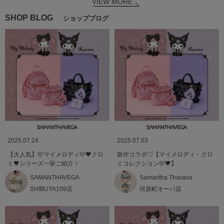
VIEW MORE
SHOP BLOG
ショップブログ
2025.07.24
2025.07.03
【大人気】🩷マイメロディ🩷🖤クロ
新作コラボ♡【マイメロディ・クロ
ミ🖤シリーズ一挙ご紹介！
ミコレクション🩷🖤】
SAMANTHAVEGA
Samantha Thavasa
SHIBUYA109店
河原町オーパ店