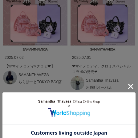
2025.07.02
2025.07.01
【🩷マイメロディ×クロミ🖤】
❤︎マイメロディ、クロミスペシャル
コラボの発売❤︎
SAMANTHAVEGA
Samantha Thavasa
ららぽーとTOKYO-BAY店
河原町オーパ店
MORE
関連商品