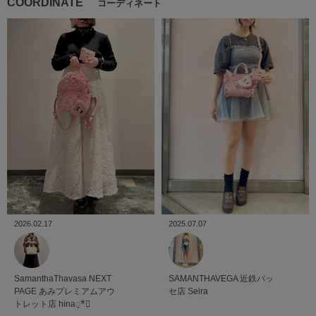
COORDINATE
コーディネート
2025.07.07
2026.02.17
SAMANTHAVEGA
近鉄パッ
SamanthaThavasa NEXT
セ店
Seira
PAGE
あみプレミアムアウ
トレット店
hina◌̥*⃝̣