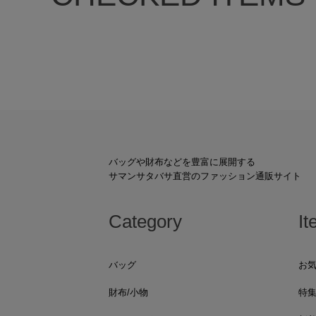
バッグや財布などを豊富に展開する
サマンサタバサ直営のファッション通販サイト
Category
It
バッグ
お
財布/小物
特