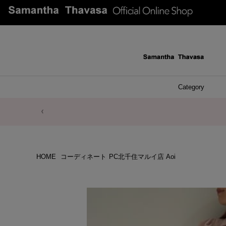
Category
ファッシ
ケース 
アク
ブレ
ネッ
イヤ
イヤ
財布
チ
ア
ト
バ
リ
ピ
HOME
コーディネート
PC北千住マルイ店 Aoi