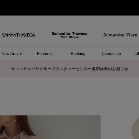
New Arrival
Features
Ranking
Coordinate
S
ョングッズ
/ ポーチ
セサリー
スレット
クレス
リング
ーカフ
/小物
ャーム
パレル
ップス
ッグ
ング
アス
ハンドバッグ
トートバッグ
ショルダーバッグ
ボストンバッグ
リュック/バックパック
ボディバッグ/ウエストポーチ
ウォレットショルダーバッグ
ミニバッグ
キャリーバッグ/スポーツバッグ
パソコンケース/パソコンバッグ
A4対応/通勤通学バッグ
ケアアイテム
バッグその他
長財布
折財布/ミニ財布
コインケース/マルチケース
財布/小物その他
ポーチ
カードケース/名刺入れ
キーケース
パスケース
モバイルグッズ
フラグメントケース
ケース/ポーチその他
ファスナートップチャーム
バッグチャーム
チャームその他
リング
ネックレス
ピアス
イヤリング
イヤーカフ
ブレスレット/バングル
アンクレット
時計
アクセサリーその他
帽子
レッグウェア
ストール
Tシャツ
ネクタイ
傘
アンダーウェア/ソックス
ファッショングッズその他
トップス
ボトム
ワンピース
ジャケット/アウター
ファッショングッズ
アパレルその他
雑貨/インテリア
ホビー/ステーショナリー
雑貨/インテリアその他
ポロシャツ(半袖)
ポロシャツ(長袖)
プルオーバー
パーカー
セーター/ベスト
ワンピース
トップスその他
リング
ピンキーリング
ペアリング
ネックレス
ペアネックレス
サマンサタバサグループカスタマーセンター夏季休業のお知らせ