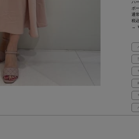
ハ
ポ
通常
税
→ ￥