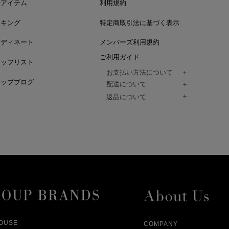
着アイテム
利用規約
ンキング
特定商取引法に基づく表示
ーディネート
メンバーズ利用規約
ご利用ガイド
タッフリスト
お支払い方法について
ョップブログ
クレジットカード、代金引換、コンビ
配送について
Paidy（翌月払い）、
ご注文商品は、佐川急便にてご注文毎
返品について
amazon payをご利用いただけます。
（一部地域については佐川急便以外の
以下の各号の場合に限り受け付けるもの
ございます。）
絡いただいた場合、
通常はご注文日の翌日以降、3日程度で
返品もしくは交換をお受けします。（
お届けまでの日数はお届け先住所によ
購入者様への返金となります。）
また、天候や道路状況により、指定日
商品が不良品であった場合
ざいますので
ご注文内容と異なる商品が到着した場
あらかじめご了承ください。
配送中に商品が破損した場合
アパレル商品（衣料品） ※交換不可
HOUSE
COMPANY