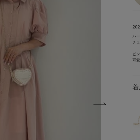
202
ハー
チェ
ピン
可愛
着