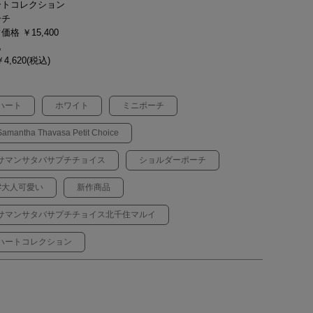
ートコレクション
ーチ
価格 ￥15,400
込
4,620(税込)
ハート
ホワイト
ミニポーチ
Samantha Thavasa Petit Choice
サマンサタバサプチチョイス
ショルダーポーチ
#大人可愛い
新作商品
サマンサタバサプチチョイス北千住マルイ
ハートコレクション