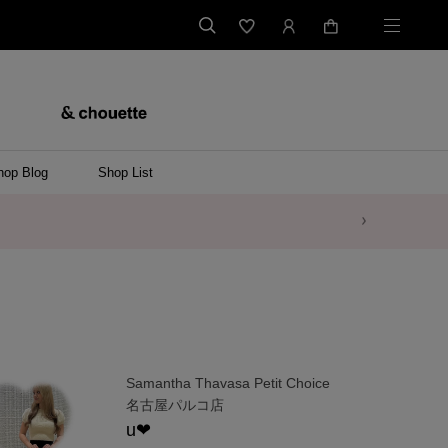
hop Blog
Shop List
Samantha Thavasa Petit Choice
名古屋パルコ店
u❤︎