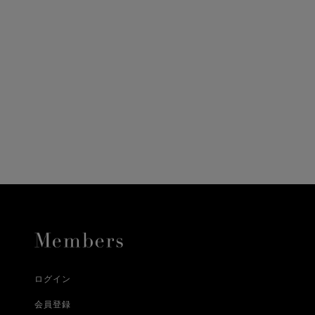
ニ決済（前払い）、
に、配送いたします。
配送業者となる場合が
とし、8日以内にご連
詳しくはこちら
お届けいたします。
プレゼントの場合はご
って異なります。
時に届かない場合もご
合
詳しくはこちら
詳しくはこちら
ログイン
会員登録