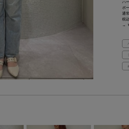
ハ
ポ
通常
税
→ ￥