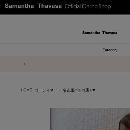
Category
ファッシ
ケース 
アク
ブレ
ネッ
イヤ
イヤ
財布
チ
ア
ト
バ
リ
ピ
HOME
コーディネート
名古屋パルコ店 u❤︎