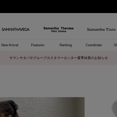
New Arrival
Features
Ranking
Coordinate
S
ョングッズ
/ ポーチ
セサリー
スレット
クレス
リング
ーカフ
/小物
ャーム
パレル
ップス
ッグ
ング
アス
ハンドバッグ
トートバッグ
ショルダーバッグ
ボストンバッグ
リュック/バックパック
ボディバッグ/ウエストポーチ
ウォレットショルダーバッグ
ミニバッグ
キャリーバッグ/スポーツバッグ
パソコンケース/パソコンバッグ
A4対応/通勤通学バッグ
ケアアイテム
バッグその他
長財布
折財布/ミニ財布
コインケース/マルチケース
財布/小物その他
ポーチ
カードケース/名刺入れ
キーケース
パスケース
モバイルグッズ
フラグメントケース
ケース/ポーチその他
ファスナートップチャーム
バッグチャーム
チャームその他
リング
ネックレス
ピアス
イヤリング
イヤーカフ
ブレスレット/バングル
アンクレット
時計
アクセサリーその他
帽子
レッグウェア
ストール
Tシャツ
ネクタイ
傘
アンダーウェア/ソックス
ファッショングッズその他
トップス
ボトム
ワンピース
ジャケット/アウター
ファッショングッズ
アパレルその他
雑貨/インテリア
ホビー/ステーショナリー
雑貨/インテリアその他
ポロシャツ(半袖)
ポロシャツ(長袖)
プルオーバー
パーカー
セーター/ベスト
ワンピース
トップスその他
リング
ピンキーリング
ペアリング
ネックレス
ペアネックレス
サマンサタバサグループカスタマーセンター夏季休業のお知らせ