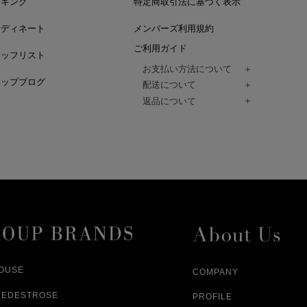
ンキング
特定商取引法に基づく表示
ーディネート
メンバーズ利用規約
ご利用ガイド
タッフリスト
お支払い方法について
ョップブログ
クレジットカード、代金引換、コンビ
配送について
Paidy（翌月払い）、
ご注文商品は、佐川急便にてご注文毎
返品について
amazon payをご利用いただけます。
（一部地域については佐川急便以外の
以下の各号の場合に限り受け付けるもの
ございます。）
絡いただいた場合、
通常はご注文日の翌日以降、3日程度で
返品もしくは交換をお受けします。（
お届けまでの日数はお届け先住所によ
購入者様への返金となります。）
また、天候や道路状況により、指定日
商品が不良品であった場合
ざいますので
ご注文内容と異なる商品が到着した場
あらかじめご了承ください。
配送中に商品が破損した場合
アパレル商品（衣料品） ※交換不可
HOUSE
COMPANY
NEDESTROSE
PROFILE