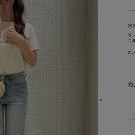
202
淡い
雰囲
ぬい
着