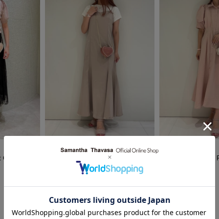
2025.09.04
2025.08.12
t Choice
Samantha Thavasa Petit Choice
Samantha Thavasa P
PC北千住マルイ店
PC北千住マルイ店
Aoi
Aoi