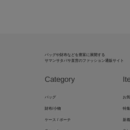
バッグや財布などを豊富に展開する
サマンサタバサ直営のファッション通販サイト
Category
It
バッグ
お
財布/小物
特
ケース / ポーチ
新