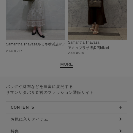
Samantha Thavasa
Samantha Thavasa
ルミネ横浜店
K♡
アミュプラザ博多店
hikari
2026.05.27
2026.05.25
MORE
バッグや財布などを豊富に展開する
サマンサタバサ直営のファッション通販サイト
CONTENTS
お気に入りアイテム
特集